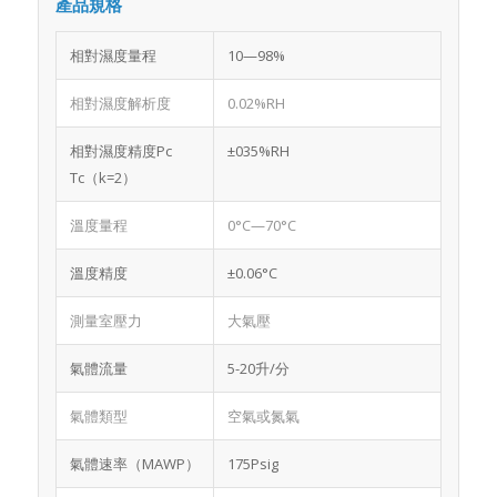
產品規格
相對濕度量程
10—98%
相對濕度解析度
0.02%RH
相對濕度精度Pc
±035%RH
Tc（k=2）
溫度量程
0°C—70°C
溫度精度
±0.06°C
測量室壓力
大氣壓
氣體流量
5-20升/分
氣體類型
空氣或氮氣
氣體速率（MAWP）
175Psig