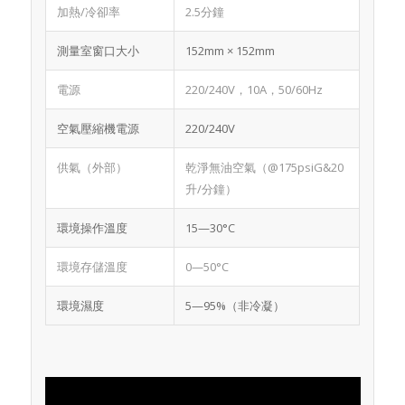
加熱/冷卻率
2.5分鐘
測量室窗口大小
152mm × 152mm
電源
220/240V，10A，50/60Hz
空氣壓縮機電源
220/240V
供氣（外部）
乾淨無油空氣（@175psiG&20
升/分鐘）
環境操作溫度
15—30°C
環境存儲溫度
0—50°C
環境濕度
5—95%（非冷凝）