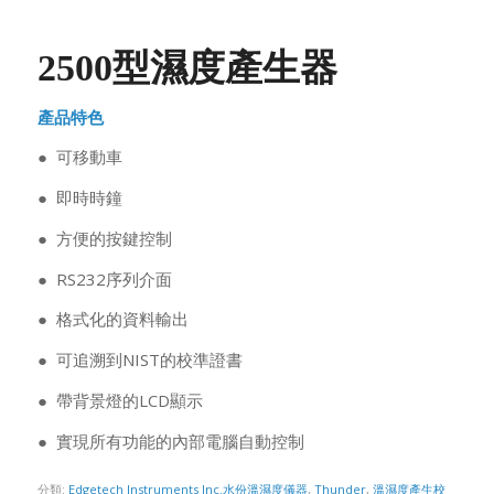
2500型濕度產生器
產品特色
● 可移動車
● 即時時鐘
● 方便的按鍵控制
● RS232序列介面
● 格式化的資料輸出
● 可追溯到NIST的校準證書
● 帶背景燈的LCD顯示
● 實現所有功能的內部電腦自動控制
分類:
Edgetech Instruments Inc.水份溫濕度儀器
,
Thunder
,
溫濕度產生校