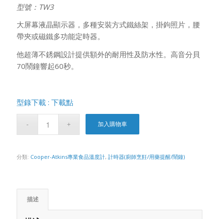
型號：TW3
大屏幕液晶顯示器，多種安裝方式鐵絲架，掛鉤照片，腰
帶夾或磁鐵多功能定時器。
他超薄不銹鋼設計提供額外的耐用性及防水性。高音分貝
70鬧鐘響起60秒。
型錄下載 : 下載點
加入購物車
分類:
Cooper-Atkins專業食品溫度計
,
計時器(廚師烹飪/用藥提醒/鬧鐘)
描述