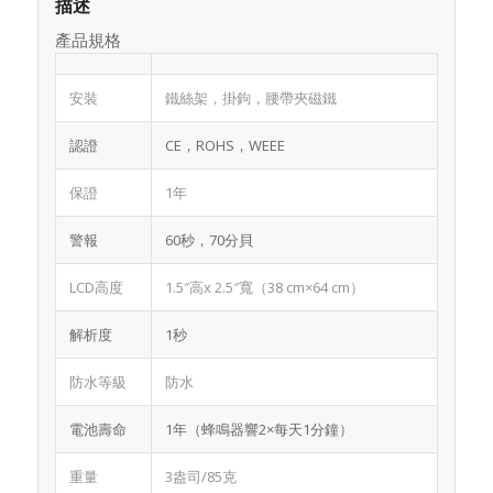
描述
產品規格
安裝
鐵絲架，掛鉤，腰帶夾磁鐵
認證
CE，ROHS，WEEE
保證
1年
警報
60秒，70分貝
LCD高度
1.5″高x 2.5″寬（38 cm×64 cm）
解析度
1秒
防水等級
防水
電池壽命
1年（蜂鳴器響2×每天1分鐘）
重量
3盎司/85克