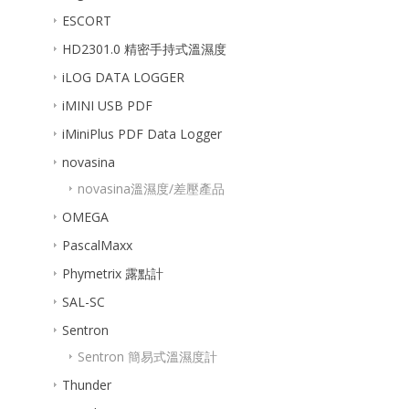
ESCORT
HD2301.0 精密手持式溫濕度
iLOG DATA LOGGER
iMINI USB PDF
iMiniPlus PDF Data Logger
novasina
novasina溫濕度/差壓產品
OMEGA
PascalMaxx
Phymetrix 露點計
SAL-SC
Sentron
Sentron 簡易式溫濕度計
Thunder