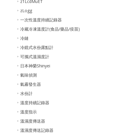
z1LcdMuET
zLogg
一次性溫度持續記錄器
冷藏冷凍溫度計(食品/藥品/疫苗)
冷鏈
冷鏡式水份露點計
可攜式溫濕度計
日本神榮Shinyei
氣味偵測
氣霧發生器
水份計
溫度持續記錄器
溫度指示
溫濕度傳送器
溫濕度傳送記錄器