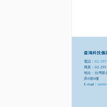
森鴻科技儀
電話：
02-29
傳真：02-291
地址：台灣新北
弄6號6樓
E-mail：
sentr