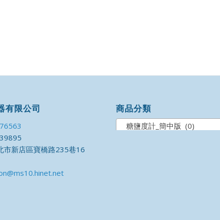
器有限公司
商品分類
176563
糖鹽度計_簡中版 (0)
39895
市新店區寶橋路235巷16
on@ms10.hinet.net