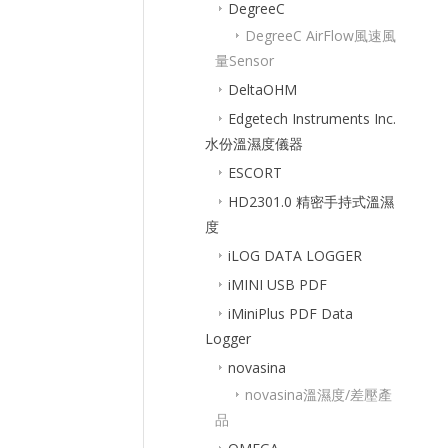
DegreeC
DegreeC AirFlow風速風
量Sensor
DeltaOHM
Edgetech Instruments Inc.
水份溫濕度儀器
ESCORT
HD2301.0 精密手持式溫濕
度
iLOG DATA LOGGER
iMINI USB PDF
iMiniPlus PDF Data
Logger
novasina
novasina溫濕度/差壓產
品