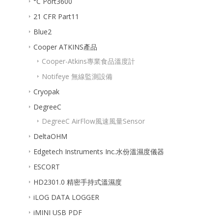
°C Port3600
21 CFR Part11
Blue2
Cooper ATKINS產品
Cooper-Atkins專業食品溫度計
Notifeye 無線監測設備
Cryopak
DegreeC
DegreeC AirFlow風速風量Sensor
DeltaOHM
Edgetech Instruments Inc.水份溫濕度儀器
ESCORT
HD2301.0 精密手持式溫濕度
iLOG DATA LOGGER
iMINI USB PDF