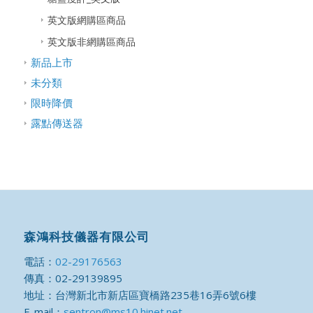
英文版網購區商品
英文版非網購區商品
新品上市
未分類
限時降價
露點傳送器
森鴻科技儀器有限公司
電話：
02-29176563
傳真：02-29139895
地址：台灣新北市新店區寶橋路235巷16弄6號6樓
E-mail：
sentron@ms10.hinet.net