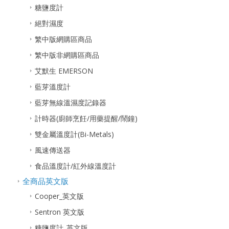
糖鹽度計
絕對濕度
繁中版網購區商品
繁中版非網購區商品
艾默生 EMERSON
藍芽溫度計
藍芽無線溫濕度記錄器
計時器(廚師烹飪/用藥提醒/鬧鐘)
雙金屬溫度計(Bi-Metals)
風速傳送器
食品溫度計/紅外線溫度計
全商品英文版
Cooper_英文版
Sentron 英文版
糖鹽度計_英文版