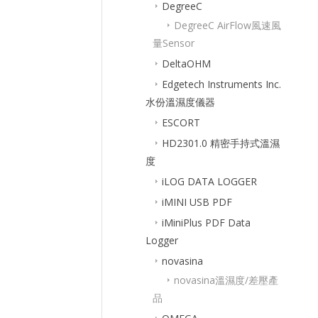
DegreeC
DegreeC AirFlow風速風
量Sensor
DeltaOHM
Edgetech Instruments Inc.
水份溫濕度儀器
ESCORT
HD2301.0 精密手持式溫濕
度
iLOG DATA LOGGER
iMINI USB PDF
iMiniPlus PDF Data
Logger
novasina
novasina溫濕度/差壓產
品