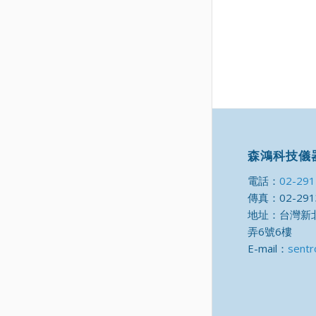
森鴻科技儀
電話：
02-29
傳真：02-291
地址：台灣新北
弄6號6樓
E-mail：
sentr