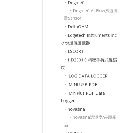
DegreeC
DegreeC AirFlow風速風
量Sensor
DeltaOHM
Edgetech Instruments Inc.
水份溫濕度儀器
ESCORT
HD2301.0 精密手持式溫濕
度
iLOG DATA LOGGER
iMINI USB PDF
iMiniPlus PDF Data
Logger
novasina
novasina溫濕度/差壓產
品