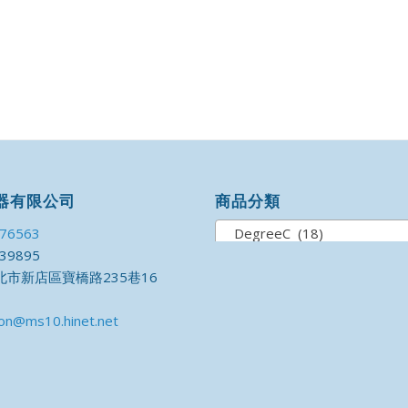
器有限公司
商品分類
176563
DegreeC (18)
39895
市新店區寶橋路235巷16
on@ms10.hinet.net