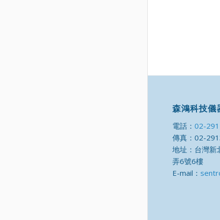
森鴻科技儀
電話：
02-29
傳真：02-291
地址：台灣新北
弄6號6樓
E-mail：
sentr