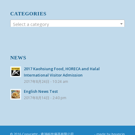
CATEGORIES
Select a category
NEWS
2017 Kaohsiung Food, HORECA and Halal
International Visitor Admission
2017年8月24日 - 10:24 am
English News Test
2017年8月14日 - 2:40 pm
© 2016 Copyright - 森鴻科技儀器有限公司
- made by
bouncin