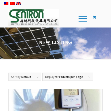
NEW LISTING
Sort by
Default
Display
9 Products per page