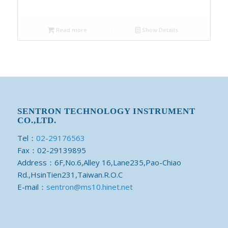
Read more
Show Details
SENTRON TECHNOLOGY INSTRUMENT
CO.,LTD.
Tel：
02-29176563
Fax：02-29139895
Address：6F,No.6,Alley 16,Lane235,Pao-Chiao
Rd.,HsinTien231,Taiwan.R.O.C
E-mail：
sentron@ms10.hinet.net