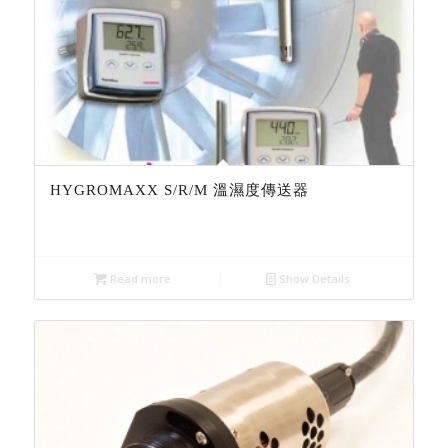
HYGROMAXX S/R/M 溫濕度傳送器
Read more
Show Details