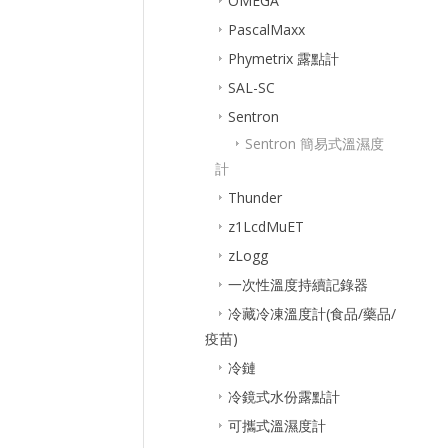
OMEGA
PascalMaxx
Phymetrix 露點計
SAL-SC
Sentron
Sentron 簡易式溫濕度
計
Thunder
z1LcdMuET
zLogg
一次性溫度持續記錄器
冷藏冷凍溫度計(食品/藥品/
疫苗)
冷鏈
冷鏡式水份露點計
可攜式溫濕度計