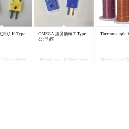
插頭 K-Type
OMEGA 溫度插頭 T-Type
Thermocouple
公(母)座
Show Details
Read more
Show Details
Read more