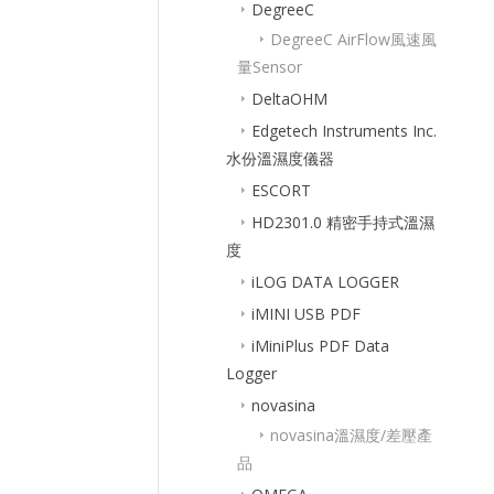
DegreeC
DegreeC AirFlow風速風
量Sensor
DeltaOHM
Edgetech Instruments Inc.
水份溫濕度儀器
ESCORT
HD2301.0 精密手持式溫濕
度
iLOG DATA LOGGER
iMINI USB PDF
iMiniPlus PDF Data
Logger
novasina
novasina溫濕度/差壓產
品