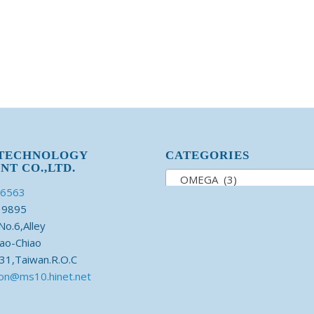
 TECHNOLOGY
CATEGORIES
NT CO.,LTD.
OMEGA (3)
76563
39895
o.6,Alley
ao-Chiao
31,Taiwan.R.O.C
on@ms10.hinet.net