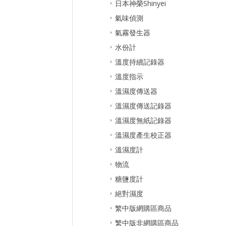
日本神榮Shinyei
氣味偵測
氣霧發生器
水份計
溫度持續記錄器
溫度指示
溫濕度傳送器
溫濕度傳送記錄器
溫濕度無紙記錄器
溫濕度產生校正器
溫濕度計
物流
糖鹽度計
絕對濕度
繁中版網購區商品
繁中版非網購區商品