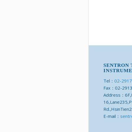
SENTRON
INSTRUME
Tel：
02-291
Fax：02-291
Address：6F,N
16,Lane235,P
Rd.,HsinTien2
E-mail：
sentr