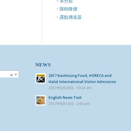
未分類
限時降價
露點傳送器
NEWS
×
2017 Kaohsiung Food, HORECA and
Halal International Visitor Admission
2017年8月24日 - 10:24 am
English News Test
2017年8月14日 - 2:40 pm