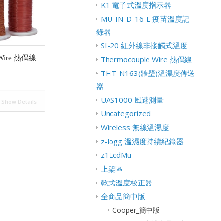
K1 電子式溫度指示器
MU-IN-D-16-L 疫苗溫度記
錄器
SI-20 紅外線非接觸式溫度
 Wire 熱偶線
Thermocouple Wire 熱偶線
THT-N163(牆壁)溫濕度傳送
器
UAS1000 風速測量
Show Details
Uncategorized
Wireless 無線溫濕度
z-logg 溫濕度持續紀錄器
z1LcdMu
上架區
乾式溫度校正器
全商品簡中版
Cooper_簡中版