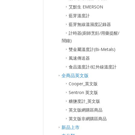
艾默生 EMERSON
藍芽溫度計
藍芽無線溫濕度記錄器
計時器(廚師烹飪/用藥提醒/
鬧鐘)
雙金屬溫度計(Bi-Metals)
風速傳送器
食品溫度計/紅外線溫度計
全商品英文版
Cooper_英文版
Sentron 英文版
糖鹽度計_英文版
英文版網購區商品
英文版非網購區商品
新品上市