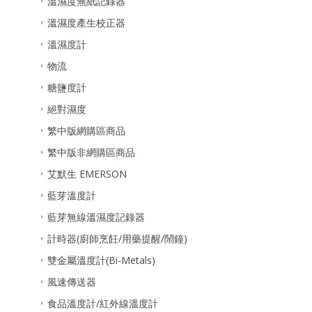
溫濕度無紙記錄器
溫濕度產生校正器
溫濕度計
物流
糖鹽度計
絕對濕度
繁中版網購區商品
繁中版非網購區商品
艾默生 EMERSON
藍芽溫度計
藍芽無線溫濕度記錄器
計時器(廚師烹飪/用藥提醒/鬧鐘)
雙金屬溫度計(Bi-Metals)
風速傳送器
食品溫度計/紅外線溫度計