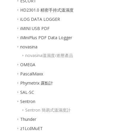
ESCORT
HD2301.0 精密手持式溫濕度
iLOG DATA LOGGER
iMINI USB PDF
iMiniPlus PDF Data Logger
novasina
novasina溫濕度/差壓產品
OMEGA
PascalMaxx
Phymetrix 露點計
SAL-SC
Sentron
Sentron 簡易式溫濕度計
Thunder
z1LcdMuET