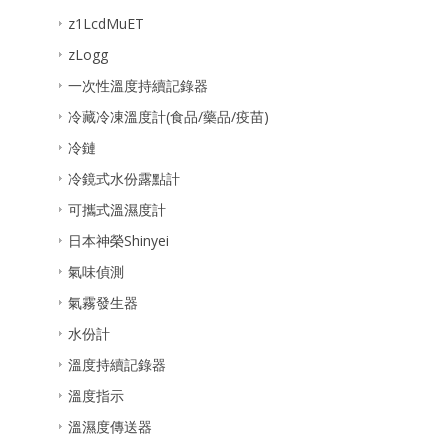
z1LcdMuET
zLogg
一次性溫度持續記錄器
冷藏冷凍溫度計(食品/藥品/疫苗)
冷鏈
冷鏡式水份露點計
可攜式溫濕度計
日本神榮Shinyei
氣味偵測
氣霧發生器
水份計
溫度持續記錄器
溫度指示
溫濕度傳送器