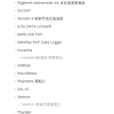
Edgetech Instruments Inc.水份溫濕度儀器
ESCORT
HD2301.0 精密手持式溫濕度
iLOG DATA LOGGER
iMINI USB PDF
iMiniPlus PDF Data Logger
novasina
novasina溫濕度/差壓產品
OMEGA
PascalMaxx
Phymetrix 露點計
SAL-SC
Sentron
Sentron 簡易式溫濕度計
Thunder