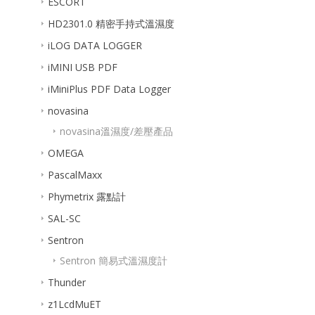
ESCORT
HD2301.0 精密手持式溫濕度
iLOG DATA LOGGER
iMINI USB PDF
iMiniPlus PDF Data Logger
novasina
novasina溫濕度/差壓產品
OMEGA
PascalMaxx
Phymetrix 露點計
SAL-SC
Sentron
Sentron 簡易式溫濕度計
Thunder
z1LcdMuET