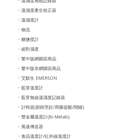
溫濕度無紙記錄器
溫濕度產生校正器
溫濕度計
物流
糖鹽度計
絕對濕度
繁中版網購區商品
繁中版非網購區商品
艾默生 EMERSON
藍芽溫度計
藍芽無線溫濕度記錄器
計時器(廚師烹飪/用藥提醒/鬧鐘)
雙金屬溫度計(Bi-Metals)
風速傳送器
食品溫度計/紅外線溫度計