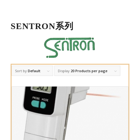
SENTRON系列
Sort by
Default
Display
20 Products per page