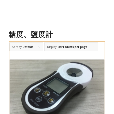
糖度、鹽度計
Sort by
Default
Display
20 Products per page