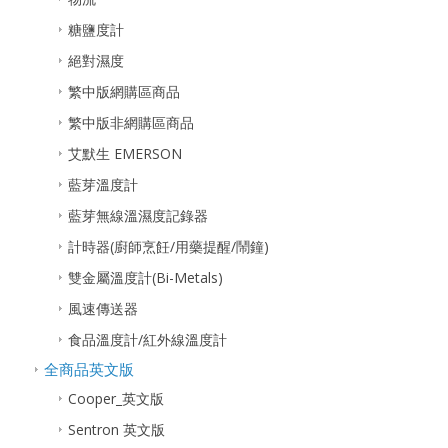
糖鹽度計
絕對濕度
繁中版網購區商品
繁中版非網購區商品
艾默生 EMERSON
藍芽溫度計
藍芽無線溫濕度記錄器
計時器(廚師烹飪/用藥提醒/鬧鐘)
雙金屬溫度計(Bi-Metals)
風速傳送器
食品溫度計/紅外線溫度計
全商品英文版
Cooper_英文版
Sentron 英文版