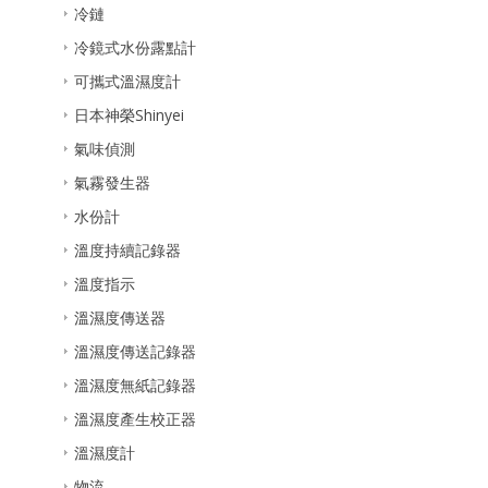
冷鏈
冷鏡式水份露點計
可攜式溫濕度計
日本神榮Shinyei
氣味偵測
氣霧發生器
水份計
溫度持續記錄器
溫度指示
溫濕度傳送器
溫濕度傳送記錄器
溫濕度無紙記錄器
溫濕度產生校正器
溫濕度計
物流