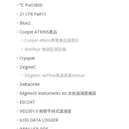
°C Port3600
21 CFR Part11
Blue2
Cooper ATKINS產品
Cooper-Atkins專業食品溫度計
Notifeye 無線監測設備
Cryopak
DegreeC
DegreeC AirFlow風速風量Sensor
DeltaOHM
Edgetech Instruments Inc.水份溫濕度儀器
ESCORT
HD2301.0 精密手持式溫濕度
iLOG DATA LOGGER
iMINI USB PDF