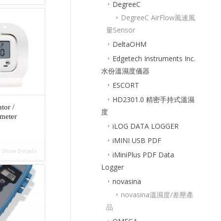
DegreeC
DegreeC AirFlow風速風
量Sensor
DeltaOHM
Edgetech Instruments Inc.
水份溫濕度儀器
ESCORT
HD2301.0 精密手持式溫濕
tor /
度
meter
iLOG DATA LOGGER
iMINI USB PDF
Show Details
iMiniPlus PDF Data
Logger
novasina
novasina溫濕度/差壓產
品