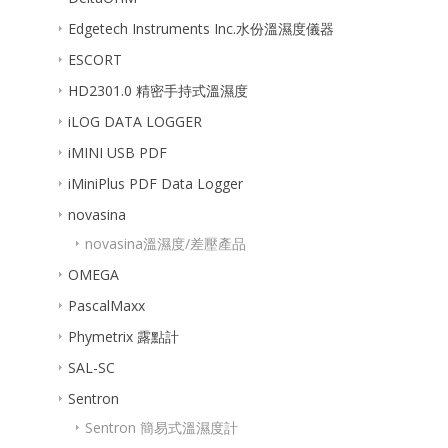
Edgetech Instruments Inc.水份溫濕度儀器
ESCORT
HD2301.0 精密手持式溫濕度
iLOG DATA LOGGER
iMINI USB PDF
iMiniPlus PDF Data Logger
novasina
novasina溫濕度/差壓產品
OMEGA
PascalMaxx
Phymetrix 露點計
SAL-SC
Sentron
Sentron 簡易式溫濕度計