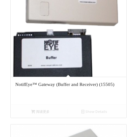
NotifEye™ Gateway (Buffer and Receiver) (15505)
阅读更多
Show Details