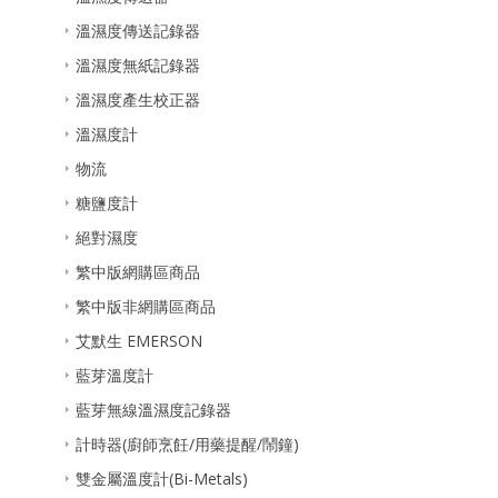
溫濕度傳送記錄器
溫濕度無紙記錄器
溫濕度產生校正器
溫濕度計
物流
糖鹽度計
絕對濕度
繁中版網購區商品
繁中版非網購區商品
艾默生 EMERSON
藍芽溫度計
藍芽無線溫濕度記錄器
計時器(廚師烹飪/用藥提醒/鬧鐘)
雙金屬溫度計(Bi-Metals)