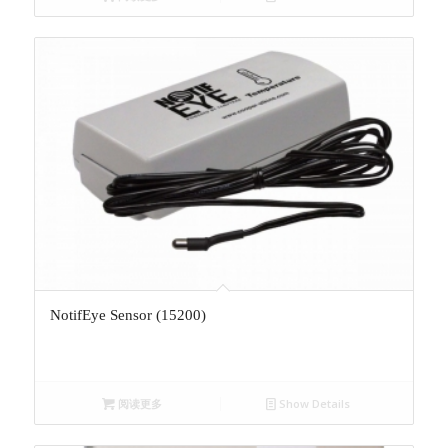
NotifEye Sensor (15200)
阅读更多
Show Details