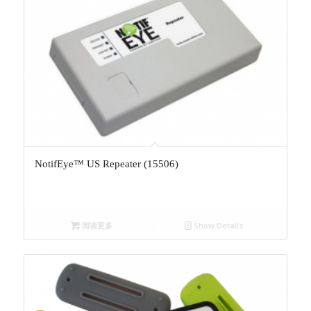
NotifEye™ US Repeater (15506)
阅读更多
Show Details