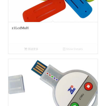
z1LcdMuH
阅读更多
Show Details