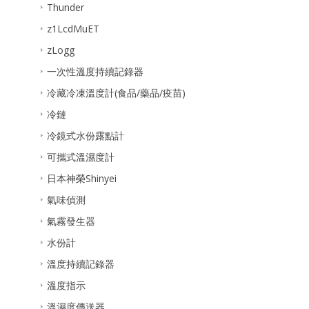
Thunder
z1LcdMuET
zLogg
一次性溫度持續記錄器
冷藏冷凍溫度計(食品/藥品/疫苗)
冷鏈
冷鏡式水份露點計
可攜式溫濕度計
日本神榮Shinyei
氣味偵測
氣霧發生器
水份計
溫度持續記錄器
溫度指示
溫濕度傳送器