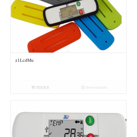
z1LcdMu
阅读更多
Show Details