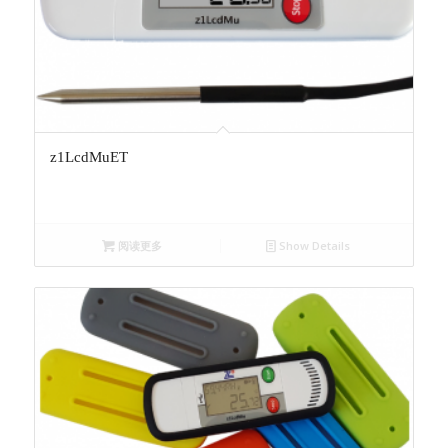
z1LcdMuET
阅读更多
Show Details