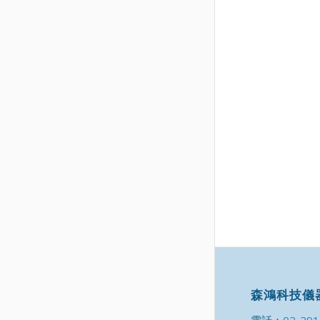
森鴻科技儀
電話：
02-29