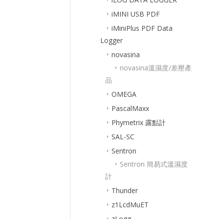
iMINI USB PDF
iMiniPlus PDF Data
Logger
novasina
novasina溫濕度/差壓產
品
OMEGA
PascalMaxx
Phymetrix 露點計
SAL-SC
Sentron
Sentron 簡易式溫濕度
計
Thunder
z1LcdMuET
zLogg