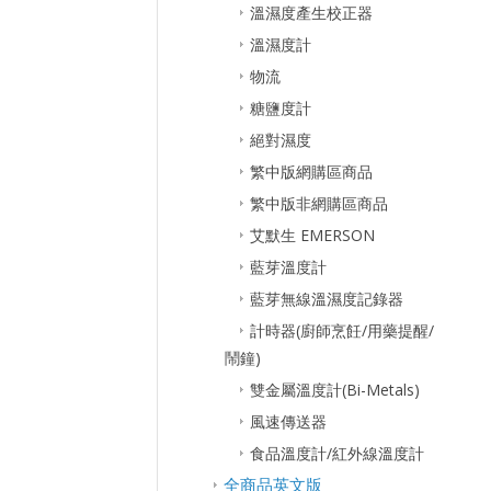
溫濕度產生校正器
溫濕度計
物流
糖鹽度計
絕對濕度
繁中版網購區商品
繁中版非網購區商品
艾默生 EMERSON
藍芽溫度計
藍芽無線溫濕度記錄器
計時器(廚師烹飪/用藥提醒/
鬧鐘)
雙金屬溫度計(Bi-Metals)
風速傳送器
食品溫度計/紅外線溫度計
全商品英文版